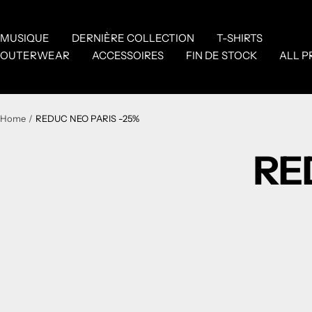
Skip
to
MUSIQUE
DERNIÈRE COLLECTION
T-SHIRTS
content
OUTERWEAR
ACCESSOIRES
FIN DE STOCK
ALL 
Home
REDUC NEO PARIS -25%
RE