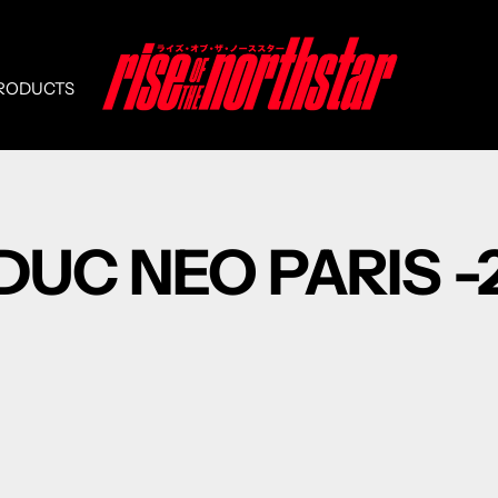
Rise
of
PRODUCTS
the
Northstar
DUC NEO PARIS -