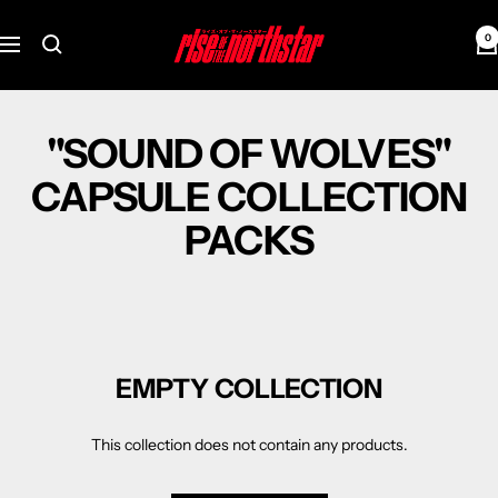
Skip
Rise
to
0
Navigation
of
content
the
Northstar
"SOUND OF WOLVES"
CAPSULE COLLECTION
PACKS
EMPTY COLLECTION
This collection does not contain any products.